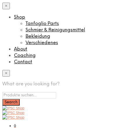
×
Shop
Tanfoglio Parts
Schmier & Reinigungsmittel
Bekleidung
Verschiedenes
About
Coaching
Contact
×
What are you looking for?
0