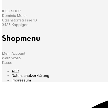
IPSC SHOP
Dominic Meier
Utzenstorfstrasse 13
3425 Koppigen
Shopmenu
Mein Account
Warenkorb
Kasse
AGB
Datenschutzerklärung
Impressum