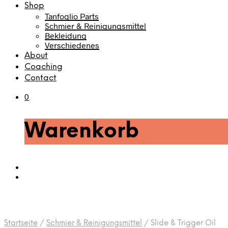
Shop
Tanfoglio Parts
Schmier & Reinigungsmittel
Bekleidung
Verschiedenes
About
Coaching
Contact
0
Warenkorb
Startseite
/
Schmier & Reinigungsmittel
/
Slide & Trigger Oil