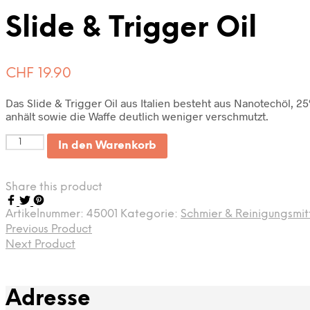
Slide & Trigger Oil
CHF
19.90
Das Slide & Trigger Oil aus Italien besteht aus Nanotechöl, 2
anhält sowie die Waffe deutlich weniger verschmutzt.
Anzahl
In den Warenkorb
Share this product
Artikelnummer:
45001
Kategorie:
Schmier & Reinigungsmit
Previous Product
Next Product
Adresse