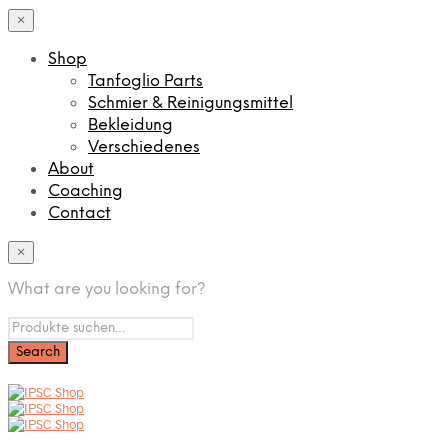
×
Shop
Tanfoglio Parts
Schmier & Reinigungsmittel
Bekleidung
Verschiedenes
About
Coaching
Contact
×
What are you looking for?